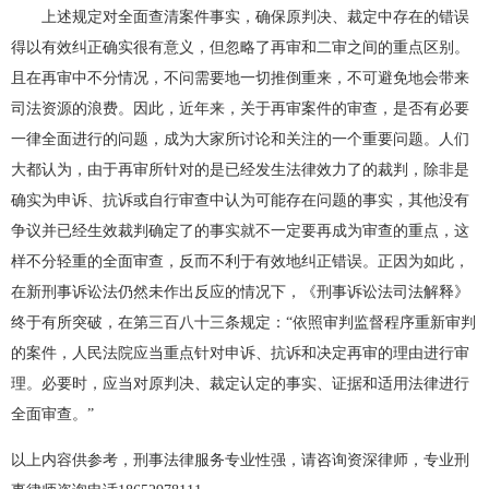
上述规定对全面查清案件事实，确保原判决、裁定中存在的错误
得以有效纠正确实很有意义，但忽略了再审和二审之间的重点区别。
且在再审中不分情况，不问需要地一切推倒重来，不可避免地会带来
司法资源的浪费。因此，近年来，关于再审案件的审查，是否有必要
一律全面进行的问题，成为大家所讨论和关注的一个重要问题。人们
大都认为，由于再审所针对的是已经发生法律效力了的裁判，除非是
确实为申诉、抗诉或自行审查中认为可能存在问题的事实，其他没有
争议并已经生效裁判确定了的事实就不一定要再成为审查的重点，这
样不分轻重的全面审查，反而不利于有效地纠正错误。正因为如此，
在新刑事诉讼法仍然未作出反应的情况下，《刑事诉讼法司法解释》
终于有所突破，在第三百八十三条规定：“依照审判监督程序重新审判
的案件，人民法院应当重点针对申诉、抗诉和决定再审的理由进行审
理。必要时，应当对原判决、裁定认定的事实、证据和适用法律进行
全面审查。”
以上内容供参考，刑事法律服务专业性强，请咨询资深律师，专业刑