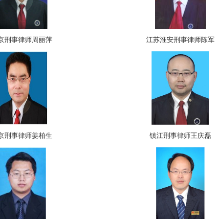
京刑事律师周丽萍
江苏淮安刑事律师陈军
京刑事律师姜柏生
镇江刑事律师王庆磊