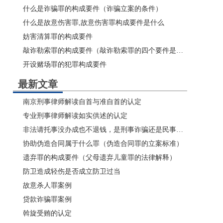
什么是诈骗罪的构成要件（诈骗立案的条件）
什么是故意伤害罪,故意伤害罪构成要件是什么
妨害清算罪的构成要件
敲诈勒索罪的构成要件（敲诈勒索罪的四个要件是什么？）
开设赌场罪的犯罪构成要件
最新文章
南京刑事律师解读自首与准自首的认定
专业刑事律师解读如实供述的认定
非法请托事没办成也不退钱，是刑事诈骗还是民事委托合同纠纷
协助伪造合同属于什么罪（伪造合同罪的立案标准）
遗弃罪的构成要件（父母遗弃儿童罪的法律解释）
防卫造成轻伤是否成立防卫过当
故意杀人罪案例
贷款诈骗罪案例
斡旋受贿的认定