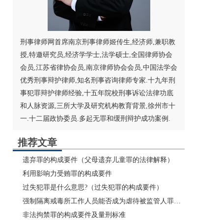
刑事律师网首席南京刑事律师姬传生,经济师,兼职教
授,特邀研究员,经济学学士,法学硕士,
全国律师协会
会员,江苏省律协会员,
南京律师
协会会员,
中国法学会
优秀刑事辩护律师,知名刑事咨询律师专家.十九年刑
事犯罪辩护律师经验,十五年院校刑事诉讼法律功底
和人脉资源,三所大学及研究机构教育背景,徐州市十
一.十二届政协委员.多起无罪和缓刑辩护成功案例.
推荐文章
遗弃罪的构成要件（父母遗弃儿童罪的法律解释）
利用影响力受贿罪的构成要件
过失犯罪是什么意思?（过失犯罪的构成要件）
强制隔离戒毒所工作人员能否成为虐待被监管人罪主体
非法拘禁罪的构成要件及量刑标准