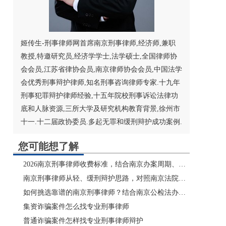
姬传生-刑事律师网首席南京刑事律师,经济师,兼职
教授,特邀研究员,经济学学士,法学硕士,
全国律师协
会
会员,江苏省律协会员,
南京律师
协会会员,
中国法学
会
优秀刑事辩护律师,知名刑事咨询律师专家.十九年
刑事犯罪辩护律师经验,十五年院校刑事诉讼法律功
底和人脉资源,三所大学及研究机构教育背景,徐州市
十一.十二届政协委员.多起无罪和缓刑辩护成功案例.
您可能想了解
2026南京刑事律师收费标准，结合南京办案周期、法院流程说明收费合理性
南京刑事律师从轻、缓刑辩护思路，对照南京法院最新量刑尺度拆解
如何挑选靠谱的南京刑事律师？结合南京公检法办案尺度筛选避坑
集资诈骗案件怎么找专业刑事律师
普通诈骗案件怎样找专业刑事律师辩护