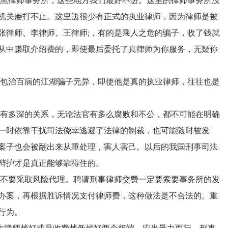
黑律师事务所，这些地方我们最好不进。这里的律师事务所没
机关屡打不止。这里边很少有正式的执业律师，因为律师是被
张律师、李律师、王律师;，有的是乘人之危的骗子，收了钱就
从中赚取介绍费的，即使最后委托了真律师为你服务，无疑你
包治百病的江湖骗子无异，即使他是真的执业律师，往往也是
有多深的关系，无论法官有多么腐败和不公，都不可能在明确
一时依靠干扰司法侥幸逃避了法律的制裁，也可能随时被发
案子也会被翻出来从重处理，害人害己。以后的我国刑事司法
辩护才是真正能够靠得住的。
不要采取风险代理。聘请刑事律师交费一定要索要事务所的发
办案，再根据胜诉情况支付律师费，这种做法是不合法的。重
行为。