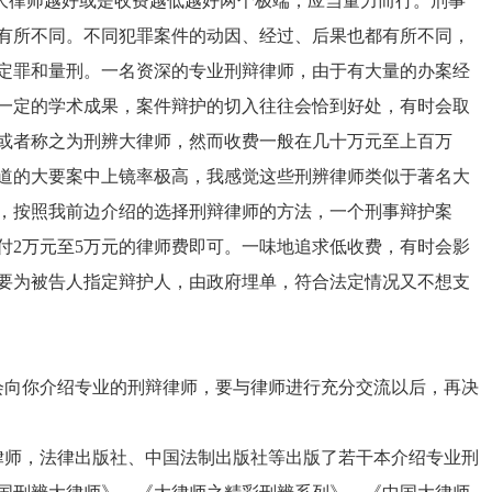
大律师越好或是收费越低越好两个极端，应当量力而行。刑事
有所不同。不同犯罪案件的动因、经过、后果也都有所不同，
定罪和量刑。一名资深的专业刑辩律师，由于有大量的办案经
一定的学术成果，案件辩护的切入往往会恰到好处，有时会取
或者称之为刑辨大律师，然而收费一般在几十万元至上百万
道的大要案中上镜率极高，我感觉这些刑辨律师类似于著名大
，按照我前边介绍的选择刑辩律师的方法，一个刑事辩护案
付2万元至5万元的律师费即可。一味地追求低收费，有时会影
要为被告人指定辩护人，由政府埋单，符合法定情况又不想支
向你介绍专业的刑辩律师，要与律师进行充分交流以后，再决
师，法律出版社、中国法制出版社等出版了若干本介绍专业刑