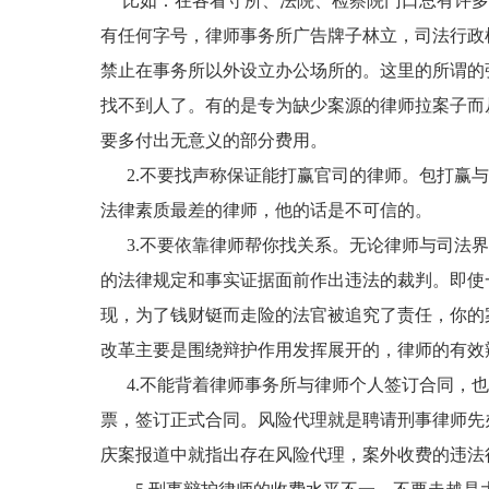
比如：在各看守所、法院、检察院门口总有许多
有任何字号，律师事务所广告牌子林立，司法行政
禁止在事务所以外设立办公场所的。这里的所谓的
找不到人了。有的是专为缺少案源的律师拉案子而
要多付出无意义的部分费用。
2.不要找声称保证能打赢官司的律师。包打赢与
法律素质最差的律师，他的话是不可信的。
3.不要依靠律师帮你找关系。无论律师与司法界
的法律规定和事实证据面前作出违法的裁判。即使
现，为了钱财铤而走险的法官被追究了责任，你的
改革主要是围绕辩护作用发挥展开的，律师的有效
4.不能背着律师事务所与律师个人签订合同，也
票，签订正式合同。风险代理就是聘请刑事律师先
庆案报道中就指出存在风险代理，案外收费的违法