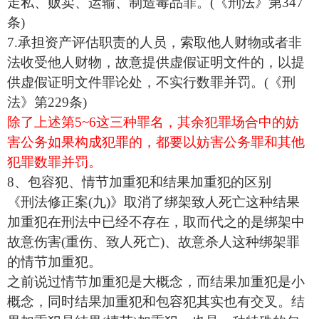
走私、贩卖、运输、制造毒品罪。(《刑法》第347
条)
7.承担资产评估职责的人员，索取他人财物或者非
法收受他人财物，故意提供虚假证明文件的，以提
供虚假证明文件罪论处，不实行数罪并罚。(《刑
法》第229条)
除了上述第5~6这三种罪名，其余犯罪场合中的妨
害公务如果构成犯罪的，都要以妨害公务罪和其他
犯罪数罪并罚。
8、包容犯、情节加重犯和结果加重犯的区别
《刑法修正案(九)》取消了绑架致人死亡这种结果
加重犯在刑法中已经不存在，取而代之的是绑架中
故意伤害(重伤、致人死亡)、故意杀人这种绑架罪
的情节加重犯。
之前说过情节加重犯是大概念，而结果加重犯是小
概念，同时结果加重犯和包容犯其实也有交叉。结