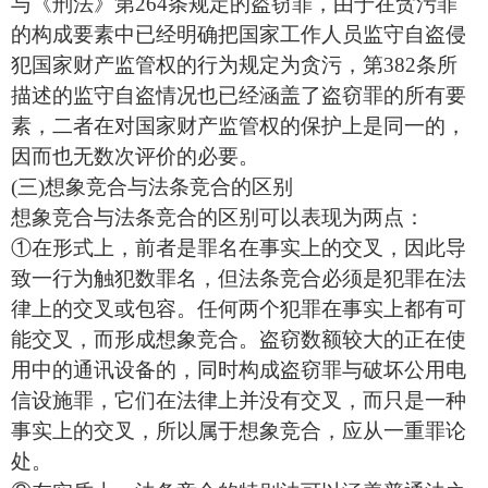
与《刑法》第264条规定的盗窃罪，由于在贪污罪
的构成要素中已经明确把国家工作人员监守自盗侵
犯国家财产监管权的行为规定为贪污，第382条所
描述的监守自盗情况也已经涵盖了盗窃罪的所有要
素，二者在对国家财产监管权的保护上是同一的，
因而也无数次评价的必要。
(三)想象竞合与法条竞合的区别
想象竞合与法条竞合的区别可以表现为两点：
①在形式上，前者是罪名在事实上的交叉，因此导
致一行为触犯数罪名，但法条竞合必须是犯罪在法
律上的交叉或包容。任何两个犯罪在事实上都有可
能交叉，而形成想象竞合。盗窃数额较大的正在使
用中的通讯设备的，同时构成盗窃罪与破坏公用电
信设施罪，它们在法律上并没有交叉，而只是一种
事实上的交叉，所以属于想象竞合，应从一重罪论
处。