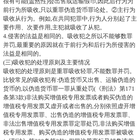
很有可能(盖然性)会出售或运输假币,因此后行为为
前行为所吸收,只以重罪伪造货币罪论处。②主行为
吸收从行为。例如,在共同犯罪中,行为人分别起了主
要作用、次要作用,主犯就吸收了从犯。
4.侵害的法益是相同的。吸收犯之所以不能够数罪
并罚,最重要的原因就在于前行为和后行为所侵害的
法益是相同的。
(三)吸收犯的处理原则及主要情况
吸收犯的处理原则是重罪吸收轻罪,不能数罪并罚。
比较常见的吸收犯有:伪造货币又出售、运输伪造的
货币的,以伪造货币罪一罪从重处罚(《刑法》第171
条第3款)非法购买增值税专用发票或者购买伪造的
增值税专用发票又虚开或者出售的,分别依照虚开增
值税专用发票罪、岀售伪造的增值税专用发票罪、
非法岀售增值税专用发票罪定罪处罚,非法购买增值
税专用发票、购买伪造的增值税专用发票罪被吸收