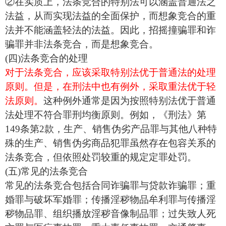
②在实质上，法条竞合的特别法可以涵盖普通法之
法益，从而实现法益的全面保护，而想象竞合的重
法并不能涵盖轻法的法益。因此，招摇撞骗罪和诈
骗罪并非法条竞合，而是想象竞合。
(四)法条竞合的处理
对于法条竞合，应该采取特别法优于普通法的处理
原则。但是，在刑法中也有例外，采取重法优于轻
法原则。
这种例外通常是因为按照特别法优于普通
法处理不符合罪刑均衡原则。例如，《刑法》第
149条第2款，生产、销售伪劣产品罪与其他八种特
殊的生产、销售伪劣商品犯罪虽然存在包容关系的
法条竞合，但依照处罚较重的规定定罪处罚。
(五)常见的法条竞合
常见的法条竞合包括合同诈骗罪与贷款诈骗罪；重
婚罪与破坏军婚罪；传播淫秽物品牟利罪与传播淫
秽物品罪、组织播放淫秽音像制品罪；过失致人死