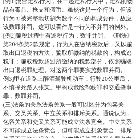
[例1]混合走私行为，在一起走私行为中，走私的物
品有毒品、枪支和假币。虽然这是一个行为，但该
行为可被完整地切割为数个不同的构成要件，故应
该数罪并罚。这可以看作是一行为不并罚的例外。
[例2]骗税过程中有逃税行为，数罪并罚。《刑法》
第204条第2款规定，行为人在缴纳税款后，又以骗
取出口退税的方法，骗取所缴纳的税款的，构成逃
税罪；骗取税款超过所缴纳的税款部分，依照骗取
出口退税罪处理。对这两个罪要实施数罪并罚。
例3]甲在道路上醉酒驾驶机动车，行驶20公里后，
不慎撞死路人张某。甲构成危险驾驶罪和交通肇事
罪，数罪并罚。
(三)法条的关系
法条关系一般可以区分为包容关
系、交叉关系、中立关系和排斥关系。通说认为，
包容关系和交叉关系可能成立法条竞合。中立关系
不可能成立法条竞合，但可能成立想象竞合。排斥