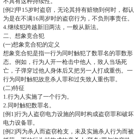
不具有这种持续性。
[例2]甲15岁时盗窃，无论其持有赃物到何时，都认
为是在不满16周岁时的盗窃行为，不负刑事责任。
4.继续犯跨越新旧两法，一般从新法。
二、想象竞合犯
(一)想象竞合犯的定义
想象竞合犯是指一行为同时触犯了数罪名的罪数形
态。例如，行为人开一枪击中他人，致人当场死
亡，子弹穿过他人身体后又把另一人打成重伤。一
行为同时触犯故意杀人罪和过失致人重伤罪。
(二)特征
1.行为人实施了一个行为。
2.同时触犯数罪名。
[例1]行为人盗窃电力设施的同时构成盗窃罪和破坏
电力设备罪。
[例2]丙为杀人而盗窃枪支，未及实施杀人行为而被