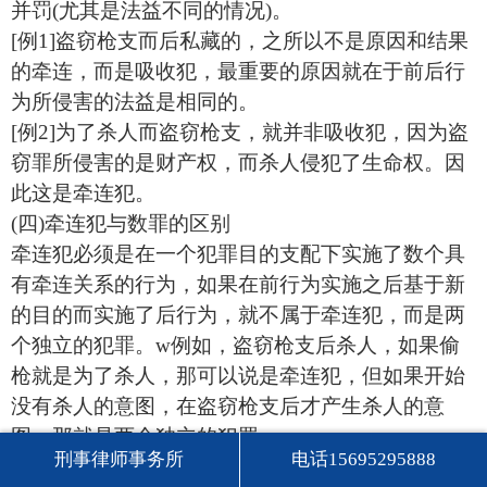
并罚(尤其是法益不同的情况)。
[例1]盗窃枪支而后私藏的，之所以不是原因和结果
的牵连，而是吸收犯，最重要的原因就在于前后行
为所侵害的法益是相同的。
[例2]为了杀人而盗窃枪支，就并非吸收犯，因为盗
窃罪所侵害的是财产权，而杀人侵犯了生命权。因
此这是牵连犯。
(四)牵连犯与数罪的区别
牵连犯必须是在一个犯罪目的支配下实施了数个具
有牵连关系的行为，如果在前行为实施之后基于新
的目的而实施了后行为，就不属于牵连犯，而是两
个独立的犯罪。w例如，盗窃枪支后杀人，如果偷
枪就是为了杀人，那可以说是牵连犯，但如果开始
没有杀人的意图，在盗窃枪支后才产生杀人的意
图，那就是两个独立的犯罪。
刑事律师事务所
电话15695295888
(五)牵连犯的处理原则