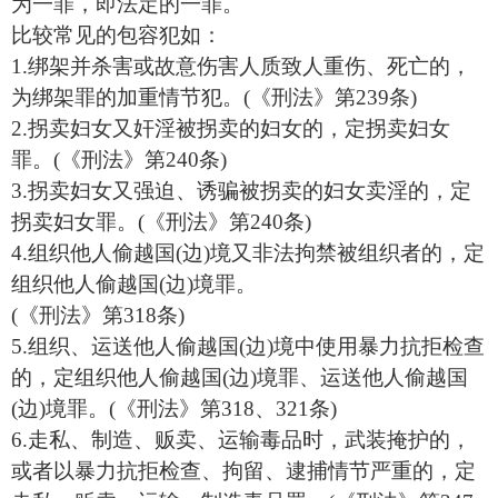
为一罪，即法定的一罪。
比较常见的包容犯如：
1.绑架并杀害或故意伤害人质致人重伤、死亡的，
为绑架罪的加重情节犯。(《刑法》第239条)
2.拐卖妇女又奸淫被拐卖的妇女的，定拐卖妇女
罪。(《刑法》第240条)
3.拐卖妇女又强迫、诱骗被拐卖的妇女卖淫的，定
拐卖妇女罪。(《刑法》第240条)
4.组织他人偷越国(边)境又非法拘禁被组织者的，定
组织他人偷越国(边)境罪。
(《刑法》第318条)
5.组织、运送他人偷越国(边)境中使用暴力抗拒检查
的，定组织他人偷越国(边)境罪、运送他人偷越国
(边)境罪。(《刑法》第318、321条)
6.走私、制造、贩卖、运输毒品时，武装掩护的，
或者以暴力抗拒检查、拘留、逮捕情节严重的，定