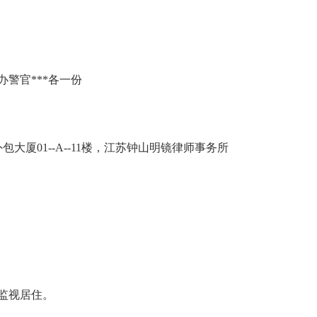
警官***各一份
厦01--A--11楼，江苏钟山明镜律师事务所
监视居住。