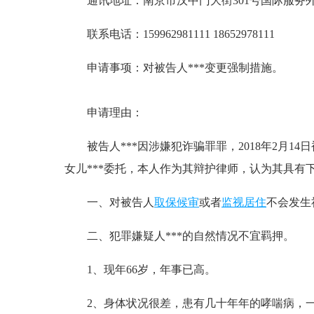
通讯地址：南京市汉中门大街301号国际服务外包
联系电话：159962981111 18652978111
申请事项：对被告人***变更强制措施。
申请理由：
被告人***因涉嫌犯诈骗罪罪，2018年2月14
女儿***委托，本人作为其辩护律师，认为其具有
一、对被告人
取保候审
或者
监视居住
不会发生
二、犯罪嫌疑人***的自然情况不宜羁押。
1、现年66岁，年事已高。
2、身体状况很差，患有几十年年的哮喘病，一