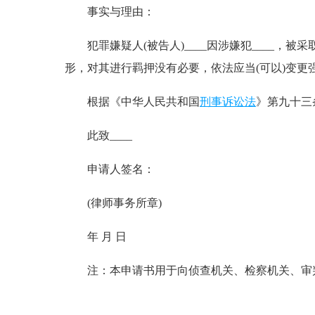
事实与理由：
犯罪嫌疑人(被告人)____因涉嫌犯____，被
形，对其进行羁押没有必要，依法应当(可以)变更
根据《中华人民共和国
刑事诉讼法
》第九十三
此致____
申请人签名：
(律师事务所章)
年 月 日
注：本申请书用于向侦查机关、检察机关、审