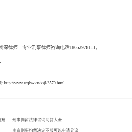
师，专业刑事律师咨询电话18652978111。
？
:
http://www.wqlsw.cn/xsjl/3570.html
被羁押人员因病取保病情鉴定问题以及收到变更强制措施建议后的问题
刑事拘留法律咨询问答大全
南京刑事拘留决定不服可以申请异议