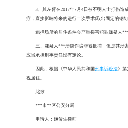
3、其左臂在2017年7月4日被不明人士打伤
疗，直接影响将来的进行二次手术(取出固定的钢钉
羁押场所的居住条件会严重损害犯罪嫌疑人**
三、嫌疑人***涉嫌诈骗罪被批捕，但是其涉案
应当承担刑事责任没有定论。
因此，根据《中华人民共和国
刑事诉讼法
》第
视居住。
此致
***市**区公安分局
申请人：姬传生律师