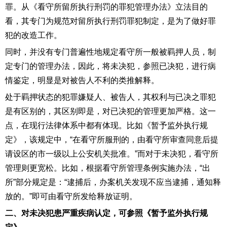
罪。从《看守所留所执行刑罚的罪犯管理办法》立法目的
看，其专门为规范对留所执行刑罚罪犯制定，是为了做好罪
犯的改造工作。
同时，并没有专门普遍性地规定看守所一般被羁押人员，制
定专门的管理办法，因此，将未决犯，参照已决犯，进行病
情鉴定，明显是对被告人不利的类推解释。
处于羁押状态的犯罪嫌疑人、被告人，其权利与已决之罪犯
是有区别的，其区别即是，对已决犯的管理更加严格。这一
点，在现行法律体系中都有体现。比如《暂予监外执行规
定》，该规定中，“在看守所服刑的，由看守所审查同意后提
请设区的市一级以上公安机关批准。”而对于未决犯，看守所
管理则更宽松。比如，根据看守所管理条例实施办法，“出
所”部分规定是：“逮捕后，办案机关发现不应当逮捕，通知释
放的。”即可由看守所发给释放证明。
二、对未决犯患严重疾病认定，可参照《暂予监外执行规