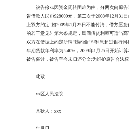
被告徐xx因资金周转困难为由，分两次向原告李xx
告借款人民币928000元，第二次于2008年12月31
上双方约定“如2009年1月25日不能付清，借方愿
的若干意见》第六条规定，民间借贷利率可适当高
双方在借据上约定所谓“违约金”即利息超过银行同
年期贷款年利率为5.40%，2009年1月25日开始
被告催讨，被告至今未归还分文;为维护原告合法权
此致
xx区人民法院
具状人：xxx
年月日