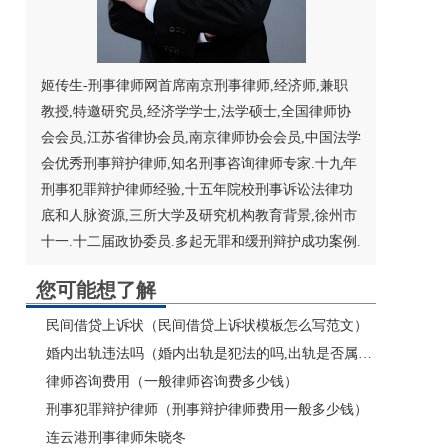
姬传生-刑事律师网首席南京刑事律师,经济师,兼职
教授,特邀研究员,经济学学士,法学硕士,
全国律师协
会
会员,江苏省律协会员,
南京律师
协会会员,
中国法学
会
优秀刑事辩护律师,知名刑事咨询律师专家.十九年
刑事犯罪辩护律师经验,十五年院校刑事诉讼法律功
底和人脉资源,三所大学及研究机构教育背景,徐州市
十一.十二届政协委员.多起无罪和缓刑辩护成功案例.
您可能想了解
民间借贷上诉状（民间借贷上诉状模板怎么写范文）
婚内出轨违法吗（婚内出轨是犯法的吗,出轨是否属于犯法行为）
律师咨询费用（一般律师咨询费多少钱）
刑事犯罪辩护律师（刑事辩护律师费用一般多少钱）
连云港刑事律师朱晓冬