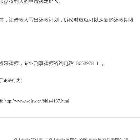
根据权利人的申请决定延长。
前，让借款人写出还款计划，诉讼时效就可以从新的还款期限
师，专业刑事律师咨询电话18652978111。
于犯法行为）
:
http://www.wqlsw.cn/bhls/4137.html