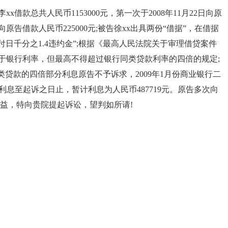
借款总共人民币1153000元，第一次于2008年11月22日向原
日向原告借款人民币225000元;被告徐xx出具两份“借据”，在借据
意付日千分之1.4违约金”;根据《最高人民法院关于审理借贷案件
于银行利率，但最高不得超过银行同类贷款利率的四倍的规定;
类贷款的四倍部分利息原告不予诉求，2009年1月份商业银行二
计算利息至起诉之日止，暂计利息为人民币487719元。原告多次向
益，特向贵院提起诉讼，望判如所请!