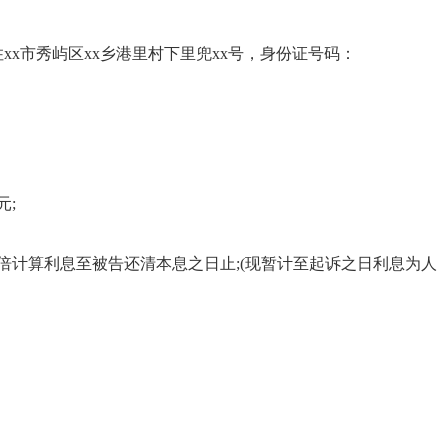
住xx市秀屿区xx乡港里村下里兜xx号，身份证号码：
元;
率四倍计算利息至被告还清本息之日止;(现暂计至起诉之日利息为人